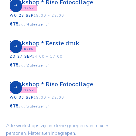
Workshop * Riso Fotocollage
ELK NIVEAU
WO 23 SEP
19:00 – 22:00
€ 75
3 uur
4 plaatsen vrij
Workshop * Eerste druk
BEGINNERS
ZO 27 SEP
14:00 – 17:00
€ 75
3 uur
2 plaatsen vrij
Workshop * Riso Fotocollage
ELK NIVEAU
WO 30 SEP
19:00 – 22:00
€ 75
3 uur
5 plaatsen vrij
Alle workshops zijn in kleine groepen van max. 5
personen. Materialen inbegrepen.