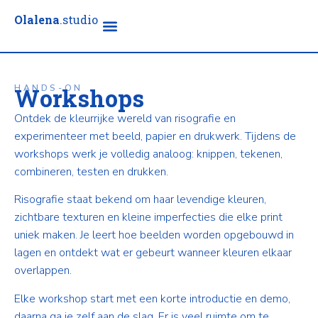
Olalena
.studio
HANDS-ON
Workshops
Ontdek de kleurrijke wereld van risografie en
experimenteer met beeld, papier en drukwerk. Tijdens de
workshops werk je volledig analoog: knippen, tekenen,
combineren, testen en drukken.
Risografie staat bekend om haar levendige kleuren,
zichtbare texturen en kleine imperfecties die elke print
uniek maken. Je leert hoe beelden worden opgebouwd in
lagen en ontdekt wat er gebeurt wanneer kleuren elkaar
overlappen.
Elke workshop start met een korte introductie en demo,
daarna ga je zelf aan de slag. Er is veel ruimte om te