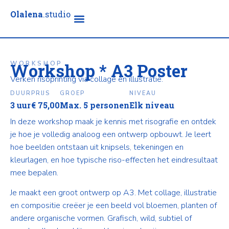
Olalena
.studio
WORKSHOP
Workshop * A3 Poster
Verken risoprinting via collage en illustratie.
DUUR
PRIJS
GROEP
NIVEAU
3 uur
€
75,00
Max. 5 personen
Elk niveau
In deze workshop maak je kennis met risografie en ontdek
je hoe je volledig analoog een ontwerp opbouwt. Je leert
hoe beelden ontstaan uit knipsels, tekeningen en
kleurlagen, en hoe typische riso-effecten het eindresultaat
mee bepalen.
Je maakt een groot ontwerp op A3. Met collage, illustratie
en compositie creëer je een beeld vol bloemen, planten of
andere organische vormen. Grafisch, wild, subtiel of